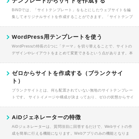
テンプレートからサイトを作成する
BiNDでは、「サイトテンプレート」をもとにしたウェブサイトを編
集してオリジナルサイトを作成することができます。「サイトテンプ
レート」とは、1つのウェブサイトとして完成した形のテンプレート
です。コ...
WordPress用テンプレートを使う
WordPressの特長の1つに「テーマ」を切り替えることで、サイトの
デザインやレイアウトをまとめて変更できるという点があります。本
サービスではWordPressのテーマを作成することが可能です。テー...
ゼロからサイトを作成する（ブランクサイ
ト）
ブランクサイトとは、何も配置されていない無地のサイトテンプレー
トです。 サイトイメージや構成が決まっており、ゼロの状態からサイ
トを構築したい方にオススメです。 ブランクサイトを選択する サイ...
AiDジェネレーターの特徴
AiDジェネレーターは、質問項目に回答するだけで、Webサイトの作
成を簡単に行える機能になります。Webアプリのみの機能となりま