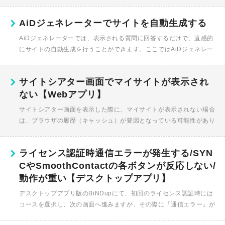
す。デスクトップアプリではご利用いただけません。BiNDの操作に
不...
AiDジェネレーターでサイトを自動生成する
AiDジェネレーターでは、表示される質問に回答するだけで、直感的
にサイトの自動生成を行うことができます。ここではAiDジェネレー
ターの操作方法、画面各部の名称、機能を説明します。Webアプリの
みの機...
サイトシアター画面でマイサイトが表示され
ない【Webアプリ】
サイトシアター画面を表示した際に、マイサイトが表示されない場合
は、ブラウザの履歴（キャッシュ）が要因となっている可能性があり
ます。 （1）一度BiNDをログアウト （2）ブラウザの履歴（キャッ...
ライセンス認証時通信エラーが発生する/SYN
CやSmoothContactの各ボタンが反応しない/
動作が重い【デスクトップアプリ】
デスクトップアプリ版のBiNDupにて、初回のライセンス認証時には
コースを選択し、次の画面へ進みますが、その際に「通信エラー」が
発生し登録が完了しない場合、 コース選択をされずに次の画面へ進も