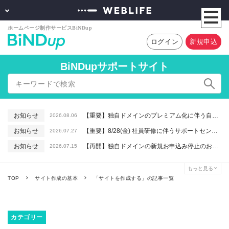
ログイン
新規申込
BiNDupサポートサイト
お知らせ
【重要】独自ドメインのプレミアム化に伴う自動更新に関するお知らせ
2026.08.06
お知らせ
【重要】8/28(金) 社員研修に伴うサポートセンター休業のお知らせ
2026.07.27
お知らせ
【再開】独自ドメインの新規お申込み停止のお知らせ
2026.07.15
お知らせ
【重要】macOSで「Intelプロセッサ用アプリの対応は終了します」と表示される件について（アプリは引き続きご利用いただけます）
2026.06.26
もっと見る
お知らせ
【終了】6/16(火) 緊急システムメンテナンスのお知らせ
2026.06.10
TOP
サイト作成の基本
「サイトを作成する」の記事一覧
カテゴリー