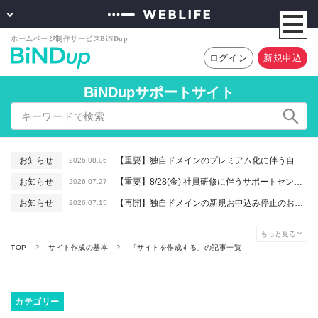
ログイン
新規申込
BiNDupサポートサイト
お知らせ
【重要】独自ドメインのプレミアム化に伴う自動更新に関するお知らせ
2026.08.06
お知らせ
【重要】8/28(金) 社員研修に伴うサポートセンター休業のお知らせ
2026.07.27
お知らせ
【再開】独自ドメインの新規お申込み停止のお知らせ
2026.07.15
お知らせ
【重要】macOSで「Intelプロセッサ用アプリの対応は終了します」と表示される件について（アプリは引き続きご利用いただけます）
2026.06.26
もっと見る
お知らせ
【終了】6/16(火) 緊急システムメンテナンスのお知らせ
2026.06.10
TOP
サイト作成の基本
「サイトを作成する」の記事一覧
カテゴリー