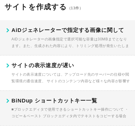
サイトを作成する
（13件）
AiDジェネレーターで指定する画像に関して
AiDジェネレーターの画像指定で選択可能な容量は30MBまでとなり
ます。また、生成された内容により、トリミング処理が発生いたしま
す。ロゴ画像ロゴ画像は生成されたサイトのロゴマーク画像となりま
す。...
サイトの表示速度が遅い
サイトの表示速度については、アップロード先のサーバーの仕様や閲
覧環境の通信速度、 サイトのコンテンツ内容など様々な内容が影響す
るため、 改善のための明確なご案内は難しいものとなります。 参...
BiNDup ショートカットキー一覧
■ブロックエディタで使用できるショートカットキー操作について ・
コピー＆ペースト ブロックエディタ内でテキストをコピーする場合
は、 以下のショートカットキー操作でプレーンテキストでのペースト
が可...