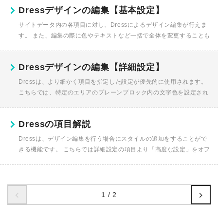
Dressデザインの編集【基本設定】
サイトデータ内の各項目に対し、Dressによるデザイン編集が行えま
す。 また、編集の際に色やテキストなど一括で全体を変更することも
可能です。 メンテナンスやサイト内容の変更時に、修正をスムーズに
行...
Dressデザインの編集【詳細設定】
Dressは、より細かく項目を指定した設定が優先的に使用されます。
こちらでは、特定のエリアのプレーンブロック内の文字色を設定され
たいといった際の、 Dressの詳細な項目の設定方法や、Dress...
Dressの項目解説
Dressは、デザイン編集を行う場合にスタイルの追加をすることがで
きる機能です。 こちらでは詳細設定の項目より「高度な設定」をオフ
にした状態で、設定が可能な各スタイルを解説いたします。 スタイ...
1 / 2