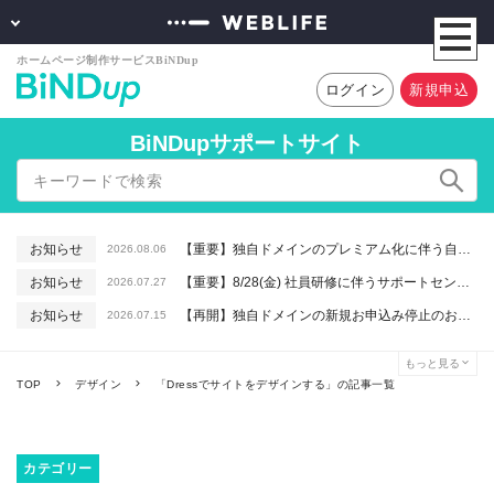
ログイン
新規申込
BiNDupサポートサイト
お知らせ
【重要】独自ドメインのプレミアム化に伴う自動更新に関するお知らせ
2026.08.06
お知らせ
【重要】8/28(金) 社員研修に伴うサポートセンター休業のお知らせ
2026.07.27
お知らせ
【再開】独自ドメインの新規お申込み停止のお知らせ
2026.07.15
お知らせ
【重要】macOSで「Intelプロセッサ用アプリの対応は終了します」と表示される件について（アプリは引き続きご利用いただけます）
2026.06.26
もっと見る
お知らせ
【終了】6/16(火) 緊急システムメンテナンスのお知らせ
2026.06.10
TOP
デザイン
「Dressでサイトをデザインする」の記事一覧
カテゴリー