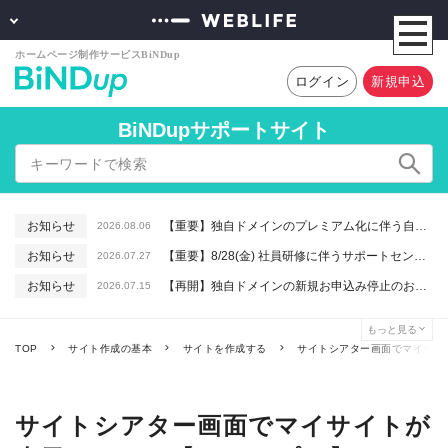
ログイン
新規申込
BiNDupサポートサイト
お知らせ
【重要】独自ドメインのプレミアム化に伴う自動更新に関するお知らせ
2026.08.06
お知らせ
【重要】8/28(金) 社員研修に伴うサポートセンター休業のお知らせ
2026.07.27
お知らせ
【再開】独自ドメインの新規お申込み停止のお知らせ
2026.07.15
お知らせ
【重要】macOSで「Intelプロセッサ用アプリの対応は終了します」と表示される件について（アプリは引き続きご利用いただけます）
2026.06.26
もっと見る
お知らせ
【終了】6/16(火) 緊急システムメンテナンスのお知らせ
2026.06.10
TOP
サイト作成の基本
サイトを作成する
サイトシアター画面でマイサイ
サイトシアター画面でマイサイトが