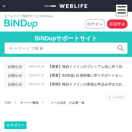
ログイン
新規申込
BiNDupサポートサイト
お知らせ
【重要】独自ドメインのプレミアム化に伴う自動更新に関するお知らせ
2026.08.06
お知らせ
【重要】8/28(金) 社員研修に伴うサポートセンター休業のお知らせ
2026.07.27
お知らせ
【再開】独自ドメインの新規お申込み停止のお知らせ
2026.07.15
お知らせ
【重要】macOSで「Intelプロセッサ用アプリの対応は終了します」と表示される件について（アプリは引き続きご利用いただけます）
2026.06.26
もっと見る
お知らせ
【終了】6/16(火) 緊急システムメンテナンスのお知らせ
2026.06.10
TOP
サーバー機能
「メール設定」の記事一覧
カテゴリー