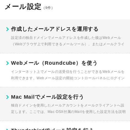
メール設定
（9件）
作成したメールアドレスを運用する
設定済の独自ドメインでメールアドレスを作成した後はWebメール
（Webブラウザ上で利用できるメールツール）、またはメールクライ
アント（メールソフト）のどちらでも、メール送受信が可能です。共
に、メー...
Webメール（Roundcube）を使う
インターネット上でメールの送受信を行うことができるWebメールを
利用できます。Webメール設定の開始コントロールパネルにログイン
した状態で、設定したいコースから〈各種設定〉をクリックします。
機能...
Mac Mailでメール設定を行う
独自ドメインを使用したメールアカウントをメールクライアントへ設
定します。ここでは、Mac OSX付属のMailを使用した設定方法を説明
します。OSやメールソフトのアップデートにより、メールの認証方...