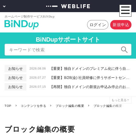
ログイン
新規申込
BiNDupサポートサイト
お知らせ
【重要】独自ドメインのプレミアム化に伴う自動更新に関するお知らせ
2026.08.06
お知らせ
【重要】8/28(金) 社員研修に伴うサポートセンター休業のお知らせ
2026.07.27
お知らせ
【再開】独自ドメインの新規お申込み停止のお知らせ
2026.07.15
お知らせ
【重要】macOSで「Intelプロセッサ用アプリの対応は終了します」と表示される件について（アプリは引き続きご利用いただけます）
2026.06.26
もっと見る
お知らせ
【終了】6/16(火) 緊急システムメンテナンスのお知らせ
2026.06.10
TOP
コンテンツを作る
ブロック編集の概要
ブロック編集の概要
ブロック編集の概要