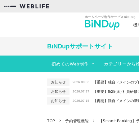
機
カンタン操作
効率
BiNDupサポートサイト
初めてのWeb制作
カテゴリーから
スタートガイド
BiNDupを始める
動きのあるサイトを作りたい
お知らせ
【重要】独自ドメインのプ
2026.08.06
コンテンツを作る
サイトのデザインを編集したい
お知らせ
【重要】8/28(金) 社員
2026.07.27
フォーム
レイアウトを変更したい
お知らせ
【再開】独自ドメインの新
2026.07.15
サーバー機能
PC、スマホに対応したサイトを作りた
お知らせ
【重要】macOSで「In
2026.06.26
お知らせ
【終了】6/16(火) 緊急
WebLiFE*サーバー
予約機能を使いたい
2026.06.10
TOP
予約管理機能
【SmoothBooki