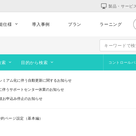
製品・サービ
能仕様
導入事例
プラン
ラーニング
的な運用
集客をサポート
テンプレート
コーポレート
サービス
オンラインショップ
検索
目的から検索
コントロールパ
ポートフォリオ
よくあるお問合せ
サイト作成の基本
ブログを作成・運営したい
Web
デザ
ペー
追加テンプレート
レミアム化に伴う自動更新に関するお知らせ
画像作成ツール
オリジナルのURLを使いたい
オン
訪問
研修に伴うサポートセンター休業のお知らせ
ブログ
動画を設置したい
アッ
画像
規お申込み停止のお知らせ
い
コース契約・マテリアルズ
サイト閲覧者を増やしたい
予約
画像
telプロセッサ用アプリの対応は終了します」と表示される件について（アプリは引き
システムメンテナンスのお知らせ
ステップガイド
サイトを公開したい
ng】予約ページ設定（基本編）