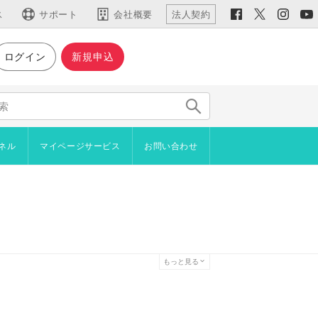
ス
サポート
会社概要
法人契約
ログイン
新規申込
仕様など
主な機能
機能一覧
仕様・動作環境
ネル
マイページサービス
お問い合わせ
新機能
用語集
イン
ジやブロックをコピーしたい
ラインショップ
者からアンケートを取りたい
プロード
を設置したい
管理機能
を自分で作成したい
続きご利用いただけます）
もっと見る