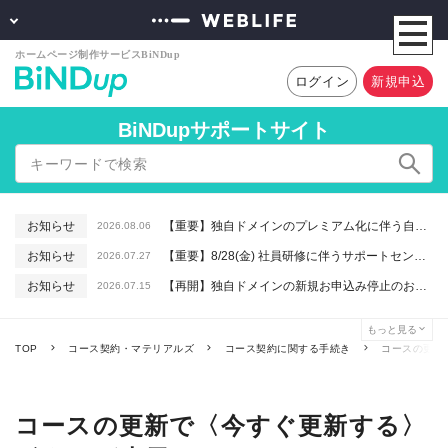
ログイン
新規申込
BiNDupサポートサイト
お知らせ
【重要】独自ドメインのプレミアム化に伴う自動更新に関するお知らせ
2026.08.06
お知らせ
【重要】8/28(金) 社員研修に伴うサポートセンター休業のお知らせ
2026.07.27
お知らせ
【再開】独自ドメインの新規お申込み停止のお知らせ
2026.07.15
お知らせ
【重要】macOSで「Intelプロセッサ用アプリの対応は終了します」と表示される件について（アプリは引き続きご利用いただけます）
2026.06.26
もっと見る
お知らせ
【終了】6/16(火) 緊急システムメンテナンスのお知らせ
2026.06.10
TOP
コース契約・マテリアルズ
コース契約に関する手続き
コースの更新
コースの更新で〈今すぐ更新する〉