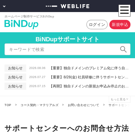
ログイン
新規申込
BiNDupサポートサイト
お知らせ
【重要】独自ドメインのプレミアム化に伴う自動更新に関するお知らせ
2026.08.06
お知らせ
【重要】8/28(金) 社員研修に伴うサポートセンター休業のお知らせ
2026.07.27
お知らせ
【再開】独自ドメインの新規お申込み停止のお知らせ
2026.07.15
お知らせ
【重要】macOSで「Intelプロセッサ用アプリの対応は終了します」と表示される件について（アプリは引き続きご利用いただけます）
2026.06.26
もっと見る
お知らせ
【終了】6/16(火) 緊急システムメンテナンスのお知らせ
2026.06.10
TOP
コース契約・マテリアルズ
お問い合わせについて
サポートセンター
サポートセンターへのお問合せ方法