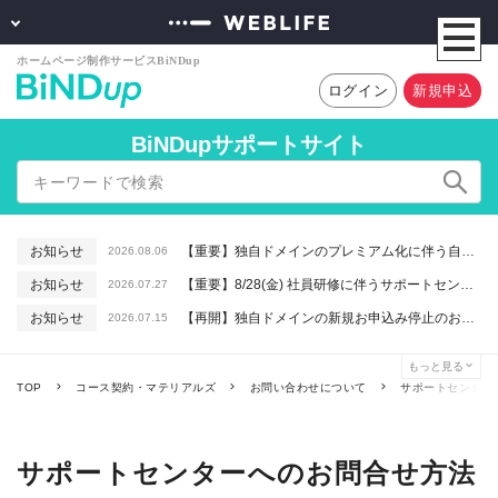
ログイン
新規申込
BiNDupサポートサイト
お知らせ
【重要】独自ドメインのプレミアム化に伴う自動更新に関するお知らせ
2026.08.06
お知らせ
【重要】8/28(金) 社員研修に伴うサポートセンター休業のお知らせ
2026.07.27
お知らせ
【再開】独自ドメインの新規お申込み停止のお知らせ
2026.07.15
お知らせ
【重要】macOSで「Intelプロセッサ用アプリの対応は終了します」と表示される件について（アプリは引き続きご利用いただけます）
2026.06.26
もっと見る
お知らせ
【終了】6/16(火) 緊急システムメンテナンスのお知らせ
2026.06.10
TOP
コース契約・マテリアルズ
お問い合わせについて
サポートセンター
サポートセンターへのお問合せ方法