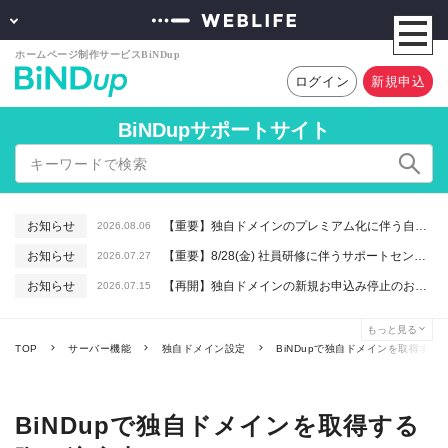
ログイン
新規申込
BiNDupサポートサイト
お知らせ
【重要】独自ドメインのプレミアム化に伴う自動更新に関するお知らせ
2026.08.06
お知らせ
【重要】8/28(金) 社員研修に伴うサポートセンター休業のお知らせ
2026.07.27
お知らせ
【再開】独自ドメインの新規お申込み停止のお知らせ
2026.07.15
お知らせ
【重要】macOSで「Intelプロセッサ用アプリの対応は終了します」と表示される件について（アプリは引き続きご利用いただけます）
2026.06.26
もっと見る
お知らせ
【終了】6/16(火) 緊急システムメンテナンスのお知らせ
2026.06.10
TOP
サーバー機能
独自ドメイン設定
BiNDupで独自ドメインを取得する
BiNDupで独自ドメインを取得する