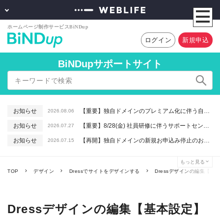
ログイン
新規申込
BiNDupサポートサイト
お知らせ
【重要】独自ドメインのプレミアム化に伴う自動更新に関するお知らせ
2026.08.06
お知らせ
【重要】8/28(金) 社員研修に伴うサポートセンター休業のお知らせ
2026.07.27
お知らせ
【再開】独自ドメインの新規お申込み停止のお知らせ
2026.07.15
お知らせ
【重要】macOSで「Intelプロセッサ用アプリの対応は終了します」と表示される件について（アプリは引き続きご利用いただけます）
2026.06.26
もっと見る
お知らせ
【終了】6/16(火) 緊急システムメンテナンスのお知らせ
2026.06.10
TOP
デザイン
Dressでサイトをデザインする
Dressデザインの編集【基
Dressデザインの編集【基本設定】