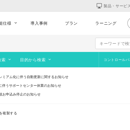
製品・サービ
能仕様
導入事例
プラン
ラーニング
的な運用
集客をサポート
テンプレート
コーポレート
サービス
オンラインショップ
検索
目的から検索
コントロールパ
ポートフォリオ
よくあるお問合せ
サイト作成の基本
ブログを作成・運営したい
Web
デザ
ペー
追加テンプレート
レミアム化に伴う自動更新に関するお知らせ
画像作成ツール
オリジナルのURLを使いたい
オン
訪問
研修に伴うサポートセンター休業のお知らせ
ブログ
動画を設置したい
アッ
画像
規お申込み停止のお知らせ
い
コース契約・マテリアルズ
サイト閲覧者を増やしたい
予約
画像
telプロセッサ用アプリの対応は終了します」と表示される件について（アプリは引き
システムメンテナンスのお知らせ
ステップガイド
サイトを公開したい
を複製する