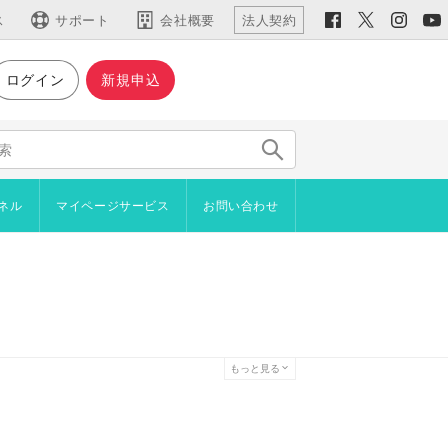
ス
サポート
会社概要
法人契約
ログイン
新規申込
仕様など
主な機能
機能一覧
仕様・動作環境
ネル
マイページサービス
お問い合わせ
新機能
用語集
イン
ジやブロックをコピーしたい
ラインショップ
者からアンケートを取りたい
プロード
を設置したい
管理機能
を自分で作成したい
続きご利用いただけます）
もっと見る