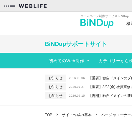
機
カンタン操作
効率
BiNDupサポートサイト
初めてのWeb制作
カテゴリーから
スタートガイド
BiNDupを始める
動きのあるサイトを作りたい
お知らせ
【重要】独自ドメインのプ
2026.08.06
コンテンツを作る
サイトのデザインを編集したい
お知らせ
【重要】8/28(金) 社員
2026.07.27
フォーム
レイアウトを変更したい
お知らせ
【再開】独自ドメインの新
2026.07.15
サーバー機能
PC、スマホに対応したサイトを作りた
お知らせ
【重要】macOSで「In
2026.06.26
お知らせ
【終了】6/16(火) 緊急
WebLiFE*サーバー
予約機能を使いたい
2026.06.10
TOP
サイト作成の基本
ページやコーナー