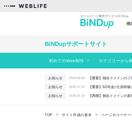
機
カンタン操作
効率
BiNDupサポートサイト
初めてのWeb制作
カテゴリーから
スタートガイド
BiNDupを始める
動きのあるサイトを作りたい
お知らせ
【重要】独自ドメインのプ
2026.08.06
コンテンツを作る
サイトのデザインを編集したい
お知らせ
【重要】8/28(金) 社員
2026.07.27
フォーム
レイアウトを変更したい
お知らせ
【再開】独自ドメインの新
2026.07.15
サーバー機能
PC、スマホに対応したサイトを作りた
お知らせ
【重要】macOSで「In
2026.06.26
お知らせ
【終了】6/16(火) 緊急
WebLiFE*サーバー
予約機能を使いたい
2026.06.10
TOP
サイト作成の基本
ページやコーナー