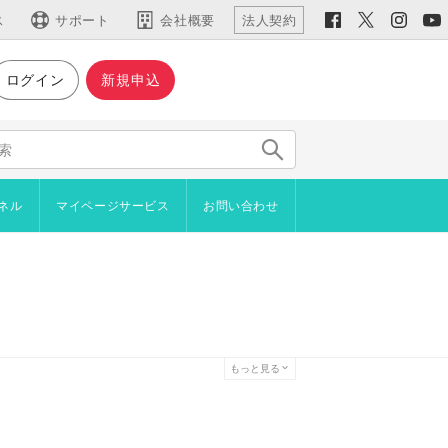
ス
サポート
会社概要
法人契約
ログイン
新規申込
仕様など
主な機能
機能一覧
仕様・動作環境
ネル
マイページサービス
お問い合わせ
新機能
用語集
イン
ジやブロックをコピーしたい
ラインショップ
者からアンケートを取りたい
プロード
を設置したい
管理機能
を自分で作成したい
続きご利用いただけます）
もっと見る