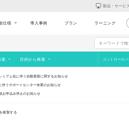
製品・サービ
能仕様
導入事例
プラン
ラーニング
的な運用
集客をサポート
テンプレート
コーポレート
サービス
オンラインショップ
検索
目的から検索
コントロールパ
ポートフォリオ
よくあるお問合せ
サイト作成の基本
ブログを作成・運営したい
Web
デザ
ペー
追加テンプレート
レミアム化に伴う自動更新に関するお知らせ
画像作成ツール
オリジナルのURLを使いたい
オン
訪問
研修に伴うサポートセンター休業のお知らせ
ブログ
動画を設置したい
アッ
画像
規お申込み停止のお知らせ
い
コース契約・マテリアルズ
サイト閲覧者を増やしたい
予約
画像
telプロセッサ用アプリの対応は終了します」と表示される件について（アプリは引き
システムメンテナンスのお知らせ
ステップガイド
サイトを公開したい
を複製する