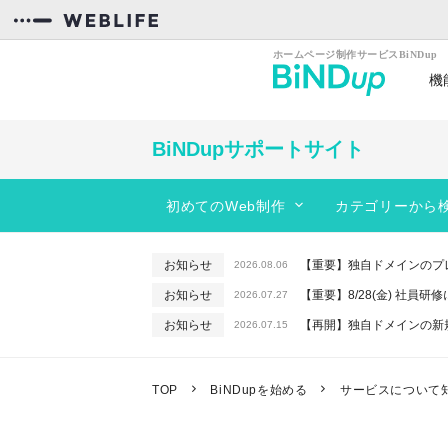
機
カンタン操作
効率
BiNDupサポートサイト
初めてのWeb制作
カテゴリーから
スタートガイド
BiNDupを始める
動きのあるサイトを作りたい
お知らせ
【重要】独自ドメインのプ
2026.08.06
コンテンツを作る
サイトのデザインを編集したい
お知らせ
【重要】8/28(金) 社員
2026.07.27
フォーム
レイアウトを変更したい
お知らせ
【再開】独自ドメインの新
2026.07.15
サーバー機能
PC、スマホに対応したサイトを作りた
お知らせ
【重要】macOSで「In
2026.06.26
お知らせ
【終了】6/16(火) 緊急
WebLiFE*サーバー
予約機能を使いたい
2026.06.10
TOP
BiNDupを始める
サービスについて