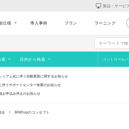
製品・サービ
能仕様
導入事例
プラン
ラーニング
的な運用
集客をサポート
テンプレート
コーポレート
サービス
オンラインショップ
検索
目的から検索
コントロールパ
ポートフォリオ
よくあるお問合せ
サイト作成の基本
ブログを作成・運営したい
Web
デザ
ペー
追加テンプレート
レミアム化に伴う自動更新に関するお知らせ
画像作成ツール
オリジナルのURLを使いたい
オン
訪問
研修に伴うサポートセンター休業のお知らせ
ブログ
動画を設置したい
アッ
画像
規お申込み停止のお知らせ
い
コース契約・マテリアルズ
サイト閲覧者を増やしたい
予約
画像
telプロセッサ用アプリの対応は終了します」と表示される件について（アプリは引き
システムメンテナンスのお知らせ
ステップガイド
サイトを公開したい
知る
BiNDupのコンセプト