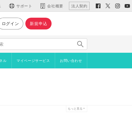
ス
サポート
会社概要
法人契約
ログイン
新規申込
仕様など
主な機能
機能一覧
仕様・動作環境
ネル
マイページサービス
お問い合わせ
新機能
用語集
イン
ジやブロックをコピーしたい
ラインショップ
者からアンケートを取りたい
プロード
を設置したい
管理機能
を自分で作成したい
続きご利用いただけます）
もっと見る