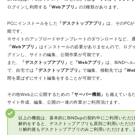
ログインし利用する
「Webアプリ」
の2種類があります。
PCにインストールをした
「デスクトップアプリ」
は、そのPC
能です。
※サイトのアップロードやテンプレートのダウンロードなど、
「Webアプリ」
はインストールの必要がありませんので、ログイ
グインし、サイトの編集、公開作業が可能です。
また、
「デスクトップアプリ」
と
「Webアプリ」
は、BiNDヘ
で、自宅では
「デスクトップアプリ」
で編集、移動先では
「We
間を選ばずにサイト編集をすることが可能です。
その他Web上に公開するための
「サーバー機能」
も備えているた
サイト作成、編集、公開の一連の作業がご利用頂けます。
以上の機能は、基本的にBiNDupの契約中にご利用いただ
解約をすると、デスクトップアプリも原則ご利用いただけ
り解約後もデスクトップアプリのみご利用いただけます。