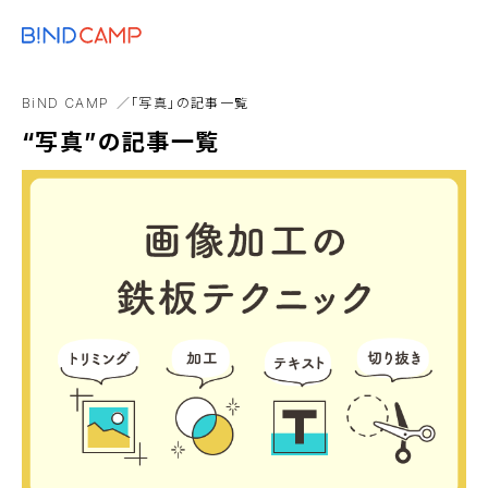
メニュー
BiNDupを始める
コスト
ブランディング
SDGs
BiNDup
Goog
BiND CAMP
「写真」の記事一覧
Webアプリ
Web制作事業者
アンバサダー
“写真”の記事一覧