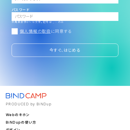
パスワード
半角英数字6～16文字。記号は _ - のみ
個人情報の取扱
に同意する
今すぐ、はじめる
PRODUCED by BiNDup
Webのキホン
BiNDupの使い方
デザイン