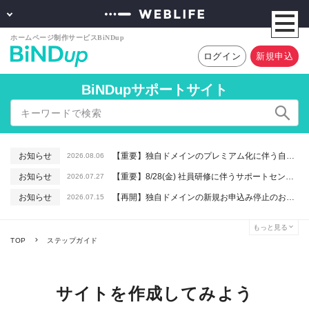
ログイン
新規申込
BiNDupサポートサイト
お知らせ
【重要】独自ドメインのプレミアム化に伴う自動更新に関するお知らせ
2026.08.06
お知らせ
【重要】8/28(金) 社員研修に伴うサポートセンター休業のお知らせ
2026.07.27
お知らせ
【再開】独自ドメインの新規お申込み停止のお知らせ
2026.07.15
お知らせ
【重要】macOSで「Intelプロセッサ用アプリの対応は終了します」と表示される件について（アプリは引き続きご利用いただけます）
2026.06.26
もっと見る
お知らせ
【終了】6/16(火) 緊急システムメンテナンスのお知らせ
2026.06.10
TOP
ステップガイド
サイトを作成してみよう