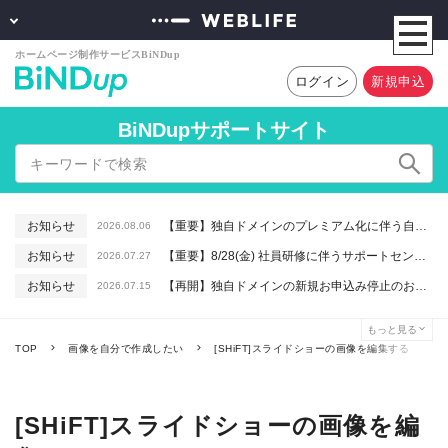
ログイン
新規申込
BiNDupサポートサイト
お知らせ
【重要】独自ドメインのプレミアム化に伴う自動更新に関するお知らせ
2026.08.06
お知らせ
【重要】8/28(金) 社員研修に伴うサポートセンター休業のお知らせ
2026.07.27
お知らせ
【再開】独自ドメインの新規お申込み停止のお知らせ
2026.07.15
お知らせ
【重要】macOSで「Intelプロセッサ用アプリの対応は終了します」と表示される件について（アプリは引き続きご利用いただけます）
2026.06.26
もっと見る
お知らせ
【終了】6/16(火) 緊急システムメンテナンスのお知らせ
2026.06.10
TOP
画像を自分で作成したい
[SHiFT]スライドショーの画像を編集する
[SHiFT]スライドショーの画像を編