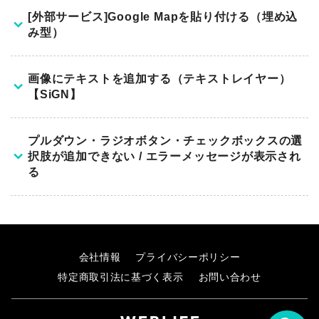
[外部サービス]Google Mapを貼り付ける（埋め込
み型）
Google マップをサイトに埋め込むことで、店舗や会社
画像にテキストを追加する（テキストレイヤー）
の所在地などを地図で分かりやすく表示できます。
【SiGN】
本ページでは、「埋め込み型」の設定方法をご案内しま
ここでは、画像編集機能「SiGN」を使って画像にテキス
す。
プルダウン・ラジオボタン・チェックボックスの選
トを追加する方法を解説します。
埋め込み型は、APIキーの取得やクレジットカードの登録
択肢が追加できない / エラーメッセージが表示され
が不要で、どなたでも無料でご利用いただけます。
る
ただし、地図のデザインをカスタマイズすることはでき
プルダウン・ラジオボタン・チェックボックスの選択肢
ません。
を追加しようとすると、
デザインを変更したい場合は、「
スタイル・マップ
」を
エラーメッセージが表示されたり、選択肢が追加できな
ご利用ください。
会社情報
プライバシーポリシー
い場合がございます。
Google マップを選択
特定商取引法に基づく表示
お問い合わせ
エラーメッセージが表示された場合、すでに追加済みの
ブロックエディタ画面で外部サービスの〈Googleマッ
選択肢に不整合が発生している可能性があるため、
テキストレイヤーの追加
プ〉を選択します。