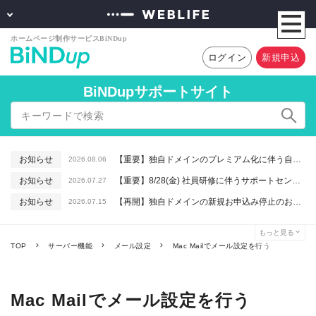
ログイン
新規申込
BiNDupサポートサイト
お知らせ
【重要】独自ドメインのプレミアム化に伴う自動更新に関するお知らせ
2026.08.06
お知らせ
【重要】8/28(金) 社員研修に伴うサポートセンター休業のお知らせ
2026.07.27
お知らせ
【再開】独自ドメインの新規お申込み停止のお知らせ
2026.07.15
お知らせ
【重要】macOSで「Intelプロセッサ用アプリの対応は終了します」と表示される件について（アプリは引き続きご利用いただけます）
2026.06.26
もっと見る
お知らせ
【終了】6/16(火) 緊急システムメンテナンスのお知らせ
2026.06.10
TOP
サーバー機能
メール設定
Mac Mailでメール設定を行う
Mac Mailでメール設定を行う