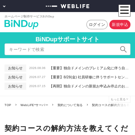
ログイン
新規申込
BiNDupサポートサイト
お知らせ
【重要】独自ドメインのプレミアム化に伴う自動更新に関するお知らせ
2026.08.06
お知らせ
【重要】8/28(金) 社員研修に伴うサポートセンター休業のお知らせ
2026.07.27
お知らせ
【再開】独自ドメインの新規お申込み停止のお知らせ
2026.07.15
お知らせ
【重要】macOSで「Intelプロセッサ用アプリの対応は終了します」と表示される件について（アプリは引き続きご利用いただけます）
2026.06.26
もっと見る
お知らせ
【終了】6/16(火) 緊急システムメンテナンスのお知らせ
2026.06.10
TOP
WebLiFE*サーバー
契約について知る
契約コースの解約方法を教え
契約コースの解約方法を教えてくだ