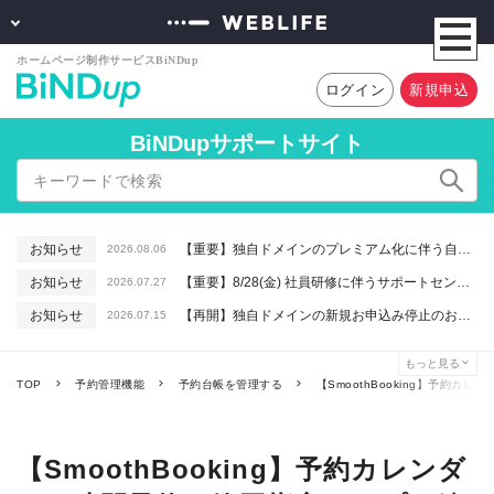
ログイン
新規申込
BiNDupサポートサイト
お知らせ
【重要】独自ドメインのプレミアム化に伴う自動更新に関するお知らせ
2026.08.06
お知らせ
【重要】8/28(金) 社員研修に伴うサポートセンター休業のお知らせ
2026.07.27
お知らせ
【再開】独自ドメインの新規お申込み停止のお知らせ
2026.07.15
お知らせ
【重要】macOSで「Intelプロセッサ用アプリの対応は終了します」と表示される件について（アプリは引き続きご利用いただけます）
2026.06.26
もっと見る
お知らせ
【終了】6/16(火) 緊急システムメンテナンスのお知らせ
2026.06.10
TOP
予約管理機能
予約台帳を管理する
【SmoothBooking】予約
【SmoothBooking】予約カレンダ