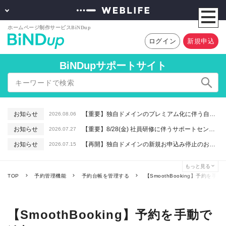
ログイン
新規申込
BiNDupサポートサイト
お知らせ
【重要】独自ドメインのプレミアム化に伴う自動更新に関するお知らせ
2026.08.06
お知らせ
【重要】8/28(金) 社員研修に伴うサポートセンター休業のお知らせ
2026.07.27
お知らせ
【再開】独自ドメインの新規お申込み停止のお知らせ
2026.07.15
お知らせ
【重要】macOSで「Intelプロセッサ用アプリの対応は終了します」と表示される件について（アプリは引き続きご利用いただけます）
2026.06.26
もっと見る
お知らせ
【終了】6/16(火) 緊急システムメンテナンスのお知らせ
2026.06.10
TOP
予約管理機能
予約台帳を管理する
【SmoothBooking】予約を手動
【SmoothBooking】予約を手動で