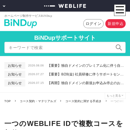
ログイン
新規申込
BiNDupサポートサイト
お知らせ
【重要】独自ドメインのプレミアム化に伴う自動更新に関するお知らせ
2026.08.06
お知らせ
【重要】8/28(金) 社員研修に伴うサポートセンター休業のお知らせ
2026.07.27
お知らせ
【再開】独自ドメインの新規お申込み停止のお知らせ
2026.07.15
お知らせ
【重要】macOSで「Intelプロセッサ用アプリの対応は終了します」と表示される件について（アプリは引き続きご利用いただけます）
2026.06.26
もっと見る
お知らせ
【終了】6/16(火) 緊急システムメンテナンスのお知らせ
2026.06.10
TOP
コース契約・マテリアルズ
コース契約に関する手続き
一つのWEBL
一つのWEBLIFE IDで複数コースを