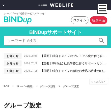
ログイン
新規申込
BiNDupサポートサイト
お知らせ
【重要】独自ドメインのプレミアム化に伴う自動更新に関するお知らせ
2026.08.06
お知らせ
【重要】8/28(金) 社員研修に伴うサポートセンター休業のお知らせ
2026.07.27
お知らせ
【再開】独自ドメインの新規お申込み停止のお知らせ
2026.07.15
お知らせ
【重要】macOSで「Intelプロセッサ用アプリの対応は終了します」と表示される件について（アプリは引き続きご利用いただけます）
2026.06.26
もっと見る
お知らせ
【終了】6/16(火) 緊急システムメンテナンスのお知らせ
2026.06.10
TOP
サーバー機能
グループ設定
グループ設定
グループ設定