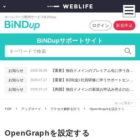
ログイン
新規申込
BiNDupサポートサイト
お知らせ
【重要】独自ドメインのプレミアム化に伴う自動更新に関するお知らせ
2026.08.06
お知らせ
【重要】8/28(金) 社員研修に伴うサポートセンター休業のお知らせ
2026.07.27
お知らせ
【再開】独自ドメインの新規お申込み停止のお知らせ
2026.07.15
お知らせ
【重要】macOSで「Intelプロセッサ用アプリの対応は終了します」と表示される件について（アプリは引き続きご利用いただけます）
2026.06.26
もっと見る
お知らせ
【終了】6/16(火) 緊急システムメンテナンスのお知らせ
2026.06.10
TOP
アップロード
アクセス解析を行う
OpenGraphを設定する
OpenGraphを設定する