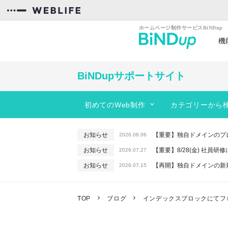
機
カンタン操作
効率
BiNDupサポートサイト
初めてのWeb制作
カテゴリーから
スタートガイド
BiNDupを始める
動きのあるサイトを作りたい
お知らせ
【重要】独自ドメインのプ
2026.08.06
コンテンツを作る
サイトのデザインを編集したい
お知らせ
【重要】8/28(金) 社員
2026.07.27
フォーム
レイアウトを変更したい
お知らせ
【再開】独自ドメインの新
2026.07.15
サーバー機能
PC、スマホに対応したサイトを作りた
お知らせ
【重要】macOSで「In
2026.06.26
お知らせ
【終了】6/16(火) 緊急
WebLiFE*サーバー
予約機能を使いたい
2026.06.10
TOP
ブログ
インデックスブロックにてフ