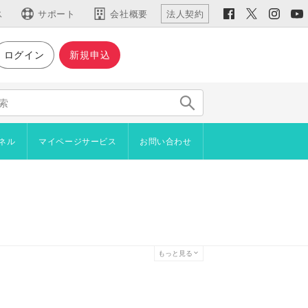
ス
サポート
会社概要
法人契約
ログイン
新規申込
仕様など
主な機能
機能一覧
仕様・動作環境
ネル
マイページサービス
お問い合わせ
新機能
用語集
イン
ジやブロックをコピーしたい
ラインショップ
者からアンケートを取りたい
プロード
を設置したい
管理機能
を自分で作成したい
続きご利用いただけます）
もっと見る