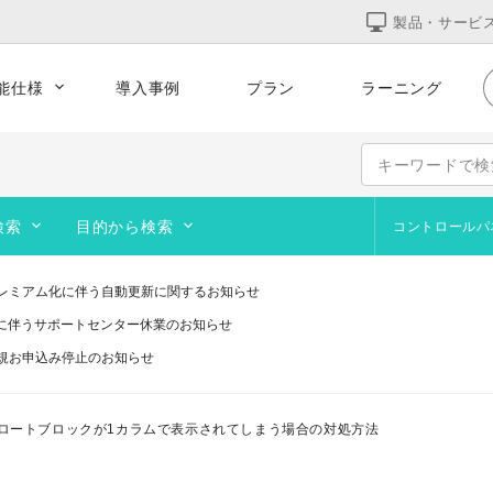
製品・サービ
能仕様
導入事例
プラン
ラーニング
的な運用
集客をサポート
テンプレート
コーポレート
サービス
オンラインショップ
検索
目的から検索
コントロールパ
ポートフォリオ
よくあるお問合せ
サイト作成の基本
ブログを作成・運営したい
Web
デザ
ペー
追加テンプレート
レミアム化に伴う自動更新に関するお知らせ
画像作成ツール
オリジナルのURLを使いたい
オン
訪問
研修に伴うサポートセンター休業のお知らせ
ブログ
動画を設置したい
アッ
画像
規お申込み停止のお知らせ
い
コース契約・マテリアルズ
サイト閲覧者を増やしたい
予約
画像
telプロセッサ用アプリの対応は終了します」と表示される件について（アプリは引き
システムメンテナンスのお知らせ
ステップガイド
サイトを公開したい
ロートブロックが1カラムで表示されてしまう場合の対処方法