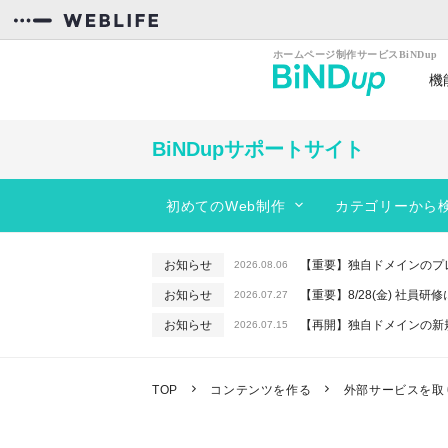
機
カンタン操作
効率
BiNDupサポートサイト
初めてのWeb制作
カテゴリーから
スタートガイド
BiNDupを始める
動きのあるサイトを作りたい
お知らせ
【重要】独自ドメインのプ
2026.08.06
コンテンツを作る
サイトのデザインを編集したい
お知らせ
【重要】8/28(金) 社員
2026.07.27
フォーム
レイアウトを変更したい
お知らせ
【再開】独自ドメインの新
2026.07.15
サーバー機能
PC、スマホに対応したサイトを作りた
お知らせ
【重要】macOSで「In
2026.06.26
お知らせ
【終了】6/16(火) 緊急
WebLiFE*サーバー
予約機能を使いたい
2026.06.10
TOP
コンテンツを作る
外部サービスを取