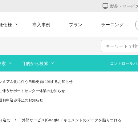
製品・サービ
能仕様
導入事例
プラン
ラーニング
的な運用
集客をサポート
テンプレート
コーポレート
サービス
オンラインショップ
検索
目的から検索
コントロールパ
ポートフォリオ
よくあるお問合せ
サイト作成の基本
ブログを作成・運営したい
Web
デザ
ペー
追加テンプレート
レミアム化に伴う自動更新に関するお知らせ
画像作成ツール
オリジナルのURLを使いたい
オン
訪問
研修に伴うサポートセンター休業のお知らせ
ブログ
動画を設置したい
アッ
画像
規お申込み停止のお知らせ
い
コース契約・マテリアルズ
サイト閲覧者を増やしたい
予約
画像
telプロセッサ用アプリの対応は終了します」と表示される件について（アプリは引き
システムメンテナンスのお知らせ
ステップガイド
サイトを公開したい
り込む
[外部サービス]Googleドキュメントのデータを貼りつける