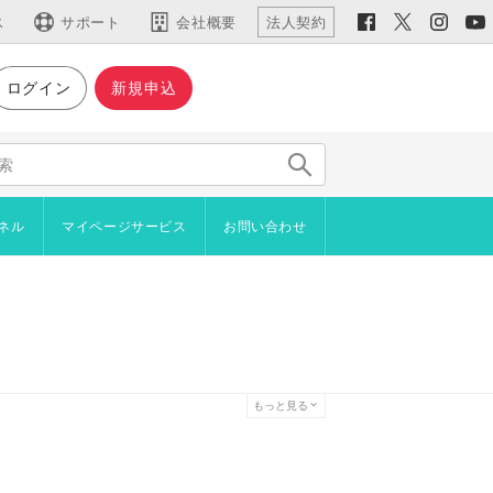
ス
サポート
会社概要
法人契約
ログイン
新規申込
仕様など
主な機能
機能一覧
仕様・動作環境
ネル
マイページサービス
お問い合わせ
新機能
用語集
イン
ジやブロックをコピーしたい
ラインショップ
者からアンケートを取りたい
プロード
を設置したい
管理機能
を自分で作成したい
続きご利用いただけます）
もっと見る