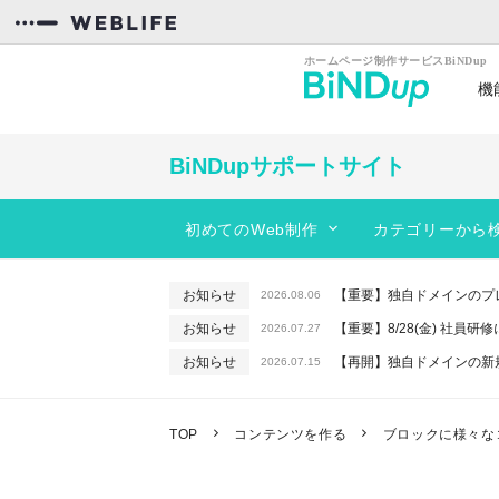
機
カンタン操作
効率
BiNDupサポートサイト
初めてのWeb制作
カテゴリーから
スタートガイド
BiNDupを始める
動きのあるサイトを作りたい
お知らせ
【重要】独自ドメインのプ
2026.08.06
コンテンツを作る
サイトのデザインを編集したい
お知らせ
【重要】8/28(金) 社員
2026.07.27
フォーム
レイアウトを変更したい
お知らせ
【再開】独自ドメインの新
2026.07.15
サーバー機能
PC、スマホに対応したサイトを作りた
お知らせ
【重要】macOSで「In
2026.06.26
お知らせ
【終了】6/16(火) 緊急
WebLiFE*サーバー
予約機能を使いたい
2026.06.10
TOP
コンテンツを作る
ブロックに様々な