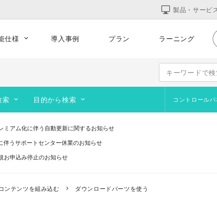
製品・サービ
能仕様
導入事例
プラン
ラーニング
的な運用
集客をサポート
テンプレート
コーポレート
サービス
オンラインショップ
検索
目的から検索
コントロールパ
ポートフォリオ
よくあるお問合せ
サイト作成の基本
ブログを作成・運営したい
Web
デザ
ペー
追加テンプレート
レミアム化に伴う自動更新に関するお知らせ
画像作成ツール
オリジナルのURLを使いたい
オン
訪問
研修に伴うサポートセンター休業のお知らせ
ブログ
動画を設置したい
アッ
画像
規お申込み停止のお知らせ
い
コース契約・マテリアルズ
サイト閲覧者を増やしたい
予約
画像
telプロセッサ用アプリの対応は終了します」と表示される件について（アプリは引き
システムメンテナンスのお知らせ
ステップガイド
サイトを公開したい
コンテンツを組み込む
ダウンロードパーツを使う