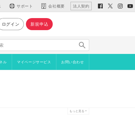
ス
サポート
会社概要
法人契約
ログイン
新規申込
仕様など
主な機能
機能一覧
仕様・動作環境
ネル
マイページサービス
お問い合わせ
新機能
用語集
イン
ジやブロックをコピーしたい
ラインショップ
者からアンケートを取りたい
プロード
を設置したい
管理機能
を自分で作成したい
続きご利用いただけます）
もっと見る