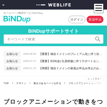
ログイン
新規申込
BiNDupサポートサイト
お知らせ
【重要】独自ドメインのプレミアム化に伴う自動更新に関するお知らせ
2026.08.06
お知らせ
【重要】8/28(金) 社員研修に伴うサポートセンター休業のお知らせ
2026.07.27
お知らせ
【再開】独自ドメインの新規お申込み停止のお知らせ
2026.07.15
お知らせ
【重要】macOSで「Intelプロセッサ用アプリの対応は終了します」と表示される件について（アプリは引き続きご利用いただけます）
2026.06.26
もっと見る
お知らせ
【終了】6/16(火) 緊急システムメンテナンスのお知らせ
2026.06.10
TOP
デザイン
動きのあるページを作る
ブロックアニメーションで動きを
ブロックアニメーションで動きをつ