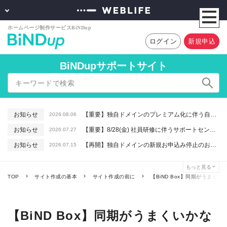
ログイン
新規申込
BiNDupサポートサイト
お知らせ
【重要】独自ドメインのプレミアム化に伴う自動更新に関するお知らせ
2026.08.06
お知らせ
【重要】8/28(金) 社員研修に伴うサポートセンター休業のお知らせ
2026.07.27
お知らせ
【再開】独自ドメインの新規お申込み停止のお知らせ
2026.07.15
お知らせ
【重要】macOSで「Intelプロセッサ用アプリの対応は終了します」と表示される件について（アプリは引き続きご利用いただけます）
2026.06.26
もっと見る
お知らせ
【終了】6/16(火) 緊急システムメンテナンスのお知らせ
2026.06.10
TOP
サイト作成の基本
サイト作成の前に
【BiND Box】同期がうまくい
【BiND Box】同期がうまくいかな