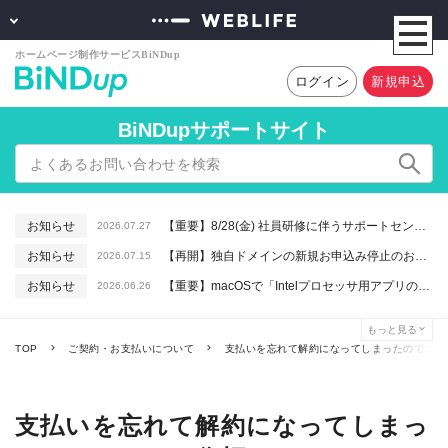
ログイン
新規申込
BiNDupサポートサイト
お知らせ
【重要】8/28(金) 社員研修に伴うサポートセンター休業のお知らせ
2026.07.27
お知らせ
【再開】独自ドメインの新規お申込み停止のお知らせ
2026.07.15
お知らせ
【重要】macOSで「Intelプロセッサ用アプリの対応は終了します」と表示される件について（アプリは引き続きご利用いただけます）
2026.06.26
お知らせ
【終了】6/16(火) 緊急システムメンテナンスのお知らせ
2026.06.10
もっと見る
お知らせ
【解消】一部の環境でWebアプリの動作が不安定となる事象が発生しております（緊急メンテナンス実施）
2026.06.05
TOP
ご契約・お支払いについて
支払いを忘れて解約になってしまったのでコー
支払いを忘れて解約になってしまっ