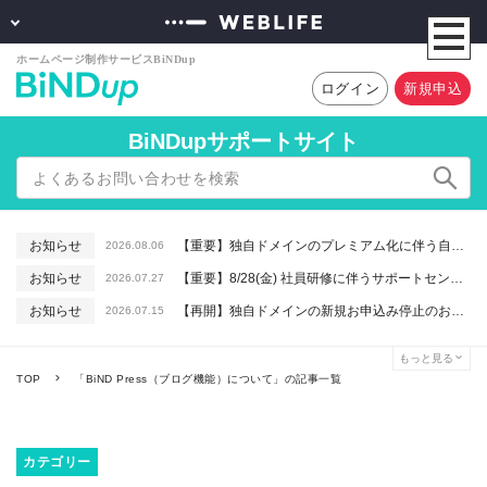
ログイン
新規申込
BiNDupサポートサイト
お知らせ
【重要】独自ドメインのプレミアム化に伴う自動更新に関するお知らせ
2026.08.06
お知らせ
【重要】8/28(金) 社員研修に伴うサポートセンター休業のお知らせ
2026.07.27
お知らせ
【再開】独自ドメインの新規お申込み停止のお知らせ
2026.07.15
お知らせ
【重要】macOSで「Intelプロセッサ用アプリの対応は終了します」と表示される件について（アプリは引き続きご利用いただけます）
2026.06.26
もっと見る
お知らせ
【終了】6/16(火) 緊急システムメンテナンスのお知らせ
2026.06.10
TOP
「BiND Press（ブログ機能）について」の記事一覧
カテゴリー