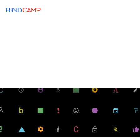
メニュー
BiNDupを始める
2021.06.23
BiNDup TIPS
【保存版】BiNDupのSEO対策に欠かせな
い15の項目と設定方法まとめ！
SEO対策
BDタグ
SEO
SmoothGrow
Webマーケティング
構造化データ