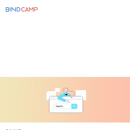
メニュー
BiNDupを始める
2021.06.23
BiNDup TIPS
MARKETING
検索からの流入UPに！BiNDupで構造化
データを設定する
構造化データ
Google
SEO