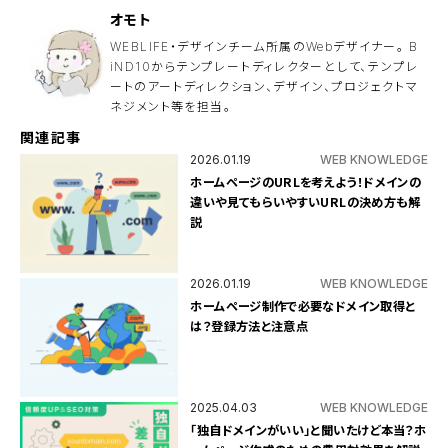
ま
ま
オモト
に
し
WEBLIFE・デザインチーム所属のWebデザイナー。 B
て
iND10からテンプレートディレクターとして、テンプレ
く
ートのアートディレクション、デザイン、プロジェクトマ
だ
さ
ネジメント等を担当。
い
。
関連記事
2026.01.19
WEB KNOWLEDGE
ホームページのURLを考えよう！ドメインの
違いや見てもらいやすいURLの決め方も解
説
2026.01.19
WEB KNOWLEDGE
ホームページ制作で必要なドメイン取得と
は？登録方法と注意点
2025.04.03
WEB KNOWLEDGE
「独自ドメインがいい」と聞いたけど本当？ホ