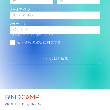
メールアドレス
パスワード
半角英数字6～16文字。記号は _ - のみ
個人情報の取扱
に同意する
今すぐ、はじめる
PRODUCED by BiNDup