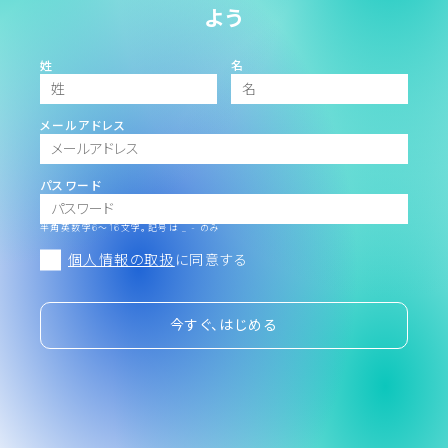
よう
姓
名
メールアドレス
パスワード
半角英数字6～16文字。記号は _ - のみ
個人情報の取扱
に同意する
今すぐ、はじめる