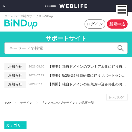
ログイン
新規申込
サポートサイト
お知らせ
【重要】独自ドメインのプレミアム化に伴う自動更新に関するお知らせ
2026.08.06
お知らせ
【重要】8/28(金) 社員研修に伴うサポートセンター休業のお知らせ
2026.07.27
お知らせ
【再開】独自ドメインの新規お申込み停止のお知らせ
2026.07.15
お知らせ
【重要】macOSで「Intelプロセッサ用アプリの対応は終了します」と表示される件について（アプリは引き続きご利用いただけます）
2026.06.26
もっと見る
お知らせ
【終了】6/16(火) 緊急システムメンテナンスのお知らせ
2026.06.10
TOP
デザイン
「レスポンシブデザイン」の記事一覧
カテゴリー