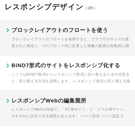
レスポンシブデザイン
（3件）
ブロックレイアウトのフロートを使う
ブロックレイアウトのフロートを使用すると、ブラウザのサイズが変
更された場合に、そのブロック内に設置した画像の配置が自動的に調
節されます。ここでは、ブロック内に複数の写真を配置する場合の設
定方法について...
BiND7形式のサイトをレスポンシブ化する
ここではBiND7形式からレスポンシブ形式に切り替えるときの注意点
と、切り替える方法を説明します。 レスポンシブ形式に切り替える場
合の注意点 レスポンシブ形式に切り替えると、BiND7形式には戻せ
ま...
レスポンシブWebの編集箇所
レスポンシブWebの作成で、「PC用サイト」と「スマホ用サイト」
それぞれに設定できる箇所があります。 ページ設定 ページ設定で
は、以下の設定箇所があります。 【ページデザインタブ】 「...