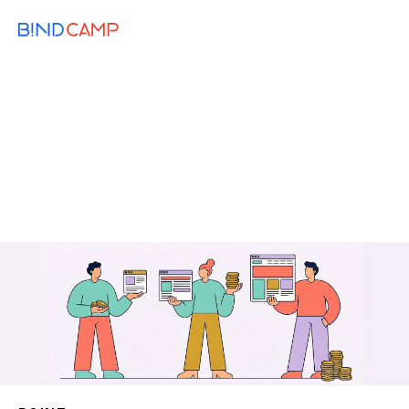
メニュー
BiNDupを始める
2026.01.19
WEB KNOWLEDGE
特徴別ホームページ制作にかかる料金一
覧｜比較ポイント・確認点まで
CMS
Web制作のコツ