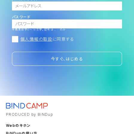
パスワード
半角英数字6～16文字。記号は _ - のみ
個人情報の取扱
に同意する
今すぐ、はじめる
PRODUCED by BiNDup
Webのキホン
BiNDupの使い方