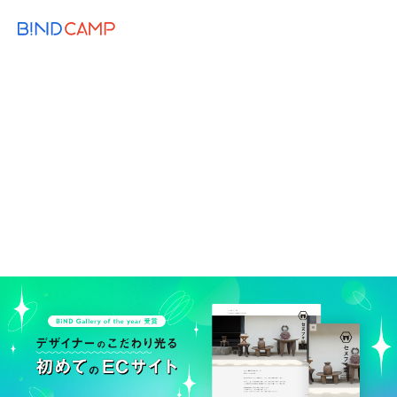
メニュー
BiNDupを始める
2023.12.22
BiNDup TIPS
RECOMMEND
CASESTUDY
DESIGN
デザイナーが手がける初めてのサイト制作
でこだわりのECサイトを実現。BiNDup受
賞インタビュー
BiNDup
Webデザイナー
Web制作のコツ
ナイスサイト
Webデザイン
インタビュー