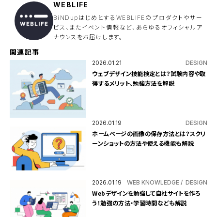
ま
WEBLIFE
に
し
BiNDupはじめとするWEBLIFEのプロダクトやサー
て
ビス、またイベント情報など、あらゆるオフィシャルア
く
ナウンスをお届けします。
だ
さ
い
関連記事
。
2026.01.21
DESIGN
ウェブデザイン技能検定とは？試験内容や取
得するメリット、勉強方法を解説
2026.01.19
DESIGN
ホームページの画像の保存方法とは？スクリ
ーンショットの方法や使える機能も解説
2026.01.19
WEB KNOWLEDGE
DESIGN
Webデザインを勉強して自社サイトを作ろ
う！勉強の方法・学習時間なども解説