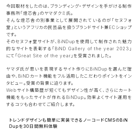
今回取材をしたのは、ブランディング・デザインを手がける制作
事務所「燈芯舎」のヤマダクミ氏。
そんな燈芯舎の別事業として展開されているのが「セヌフォ
堂」というアフリカの民芸品を扱うブランドサイト兼ECショップ
です。
そのセヌフォ堂サイトが、BiNDupを使用して制作された魅力
的なサイトを表彰する「
BiND Gallery of the year 2023
」
にて「Great Site of the year」を受賞されました。
ヤマダ氏が思いを表現するサイト作りに
BiNDup
を選んだ理
由や、BiNDカート機能をフル活用したこだわりポイントをイン
タビュー。受賞の背景に迫ります。
Webサイト構築歴が短くてもデザイン性が高く、さらにカート
機能をもったサイトが作れるBiNDup。効率よくサイト運用を
するコツも合わせてご紹介します。
トレンドデザインも簡単に実装できるノーコードCMSのBiN
Dupを30日間無料体験
BiNDupを始める