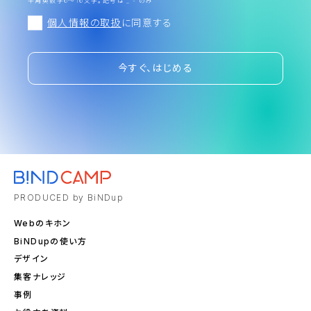
半角英数字6～16文字。記号は _ - のみ
個人情報の取扱
に同意する
今すぐ、はじめる
PRODUCED by BiNDup
Webのキホン
BiNDupの使い方
デザイン
集客ナレッジ
事例