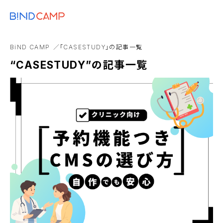
メニュー
BiNDupを始める
コスト
ブランディング
SDGs
BiNDup
Goog
BiND CAMP
「CASESTUDY」の記事一覧
Webアプリ
Web制作事業者
アンバサダー
“CASESTUDY”の記事一覧