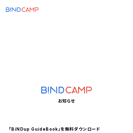
メニュー
BiNDupを始める
2026.05.18
BiNDup TIPS
BiND CAMPリニューアルのお知らせ｜提
供サービス終了について【5/18更新】
「BiNDup GuideBook」を無料ダウンロード