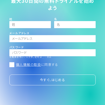
最大30日間の無料トライアルを始め
よう
姓
名
メールアドレス
パスワード
半角英数字6～16文字。記号は _ - のみ
個人情報の取扱
に同意する
今すぐ、はじめる