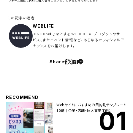
ル
フォーム送信と同時に
個人情報の取り扱い
に同意したものとします
ド
は
空
の
ま
ま
WEBLIFE
に
し
BiNDupはじめとするWEBLIFEのプロダクトやサー
て
ビス、またイベント情報など、あらゆるオフィシャルア
く
ナウンスをお届けします。
だ
さ
い
。
Share
RECOMMEND
Webサイトにおすすめの目的別テンプレート
10選｜企業・店舗・個人事業主向け