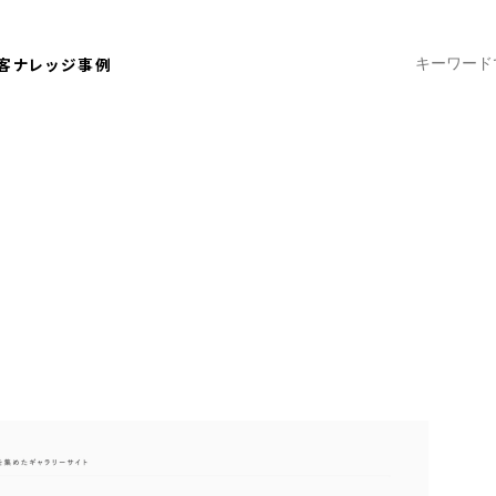
客ナレッジ
事例
2024.03.13
eでクリックされるサムネイルの傾向は？規格
Instagram
YouTube
2022年の人気記事