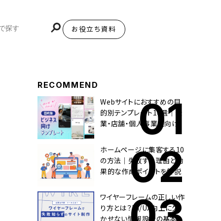
お役立ち資料
BiNDupを始める
RECOMMEND
Webサイトにおすすめの目
的別テンプレート10選｜企
業・店舗・個人事業主向け
ホームページに集客する10
の方法｜失敗する理由と効
果的な作成ポイントを解説
ワイヤーフレームの正しい作
り方とは？UI/UX向上に欠
かせない情報設計の基本