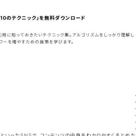
の10のテクニック」を無料ダウンロード
ジネス利用に知っておきたいテクニック集。アルゴリズムをしっかり理解し
ワーを増やすための施策を学びます。
BiNDupを始める
TubeといったSNSで、コンテンツの中身をわかりやすくまとめ