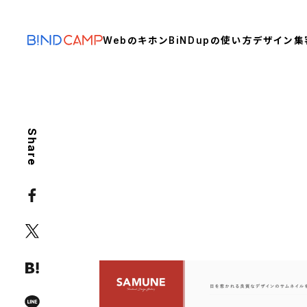
Webのキホン
BiNDupの使い方
デザイン
集
Share
MARKETING
InstagramやYouTub
や注意事項も
SNS
Webアプリ
サムネイル
動画マーケティング