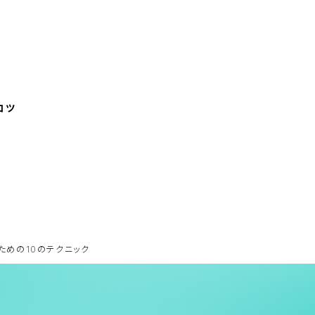
さ
い
。
コツ
すための10のテクニック