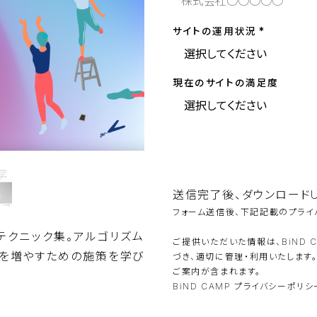
サイトの運用状況
現在のサイトの満足度
こ
の
フ
ィ
ー
ル
送信完了後、ダウンロードU
ド
フォーム送信後、下記記載のプライ
は
空
いテクニック集。アルゴリズム
の
ご提供いただいた情報は、BiND 
ま
ーを増やすための施策を学び
づき、適切に管理・利用いたします
ま
に
ご案内が含まれます。
し
BiND CAMP プライバシーポリ
て
く
だ