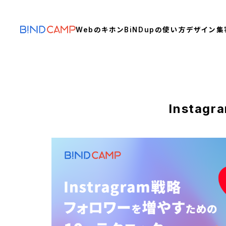
Webのキホン
BiNDupの使い方
デザイン
集
Insta