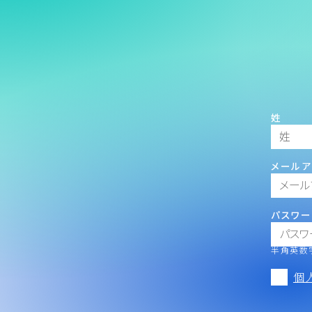
姓
メールア
パスワー
半角英数字
個