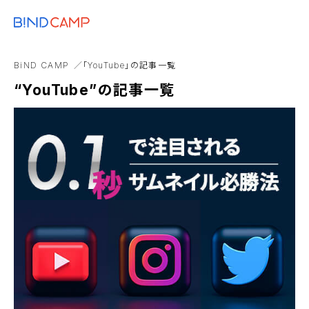
メニュー
BiNDupを始める
動画
顧客育成
ライティング
5G
CSS
BiND CAMP
「YouTube」の記事一覧
Webデザイン 参考
zoom
“YouTube”の記事一覧