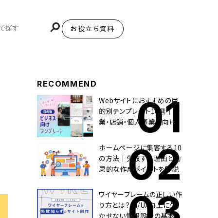
お役立ち資料
BiNDupを始める
RECOMMEND
Webサイトにおすすめの目
的別テンプレート10選｜企
業・店舗・個人事業主向け
ホームページに集客する10
の方法｜失敗する理由と効
果的な作成ポイントを解説
ワイヤーフレームの正しい作
り方とは？UI/UX向上に欠
かせない情報設計の基本