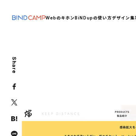
Webのキホン
BiNDupの使い方
デザイン
集
Share
MARKETING
CASESTUDY
コロナ禍で急務！自社構築の
インタビュー
BiND Press
SEO
ウィズコロナ