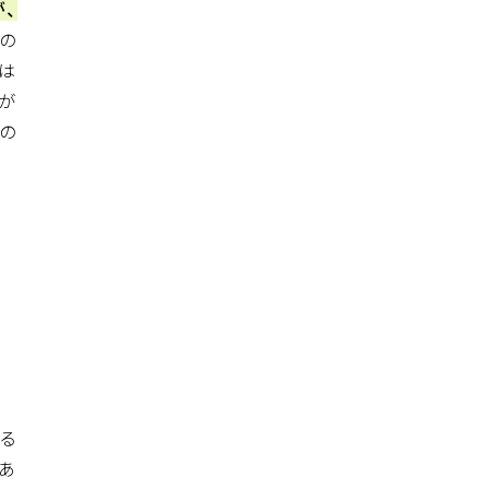
、
たの
は
が
の
せる
があ