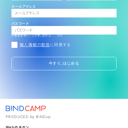
メールアドレス
パスワード
半角英数字6～16文字。記号は _ - のみ
個人情報の取扱
に同意する
今すぐ、はじめる
PRODUCED by BiNDup
Webのキホン