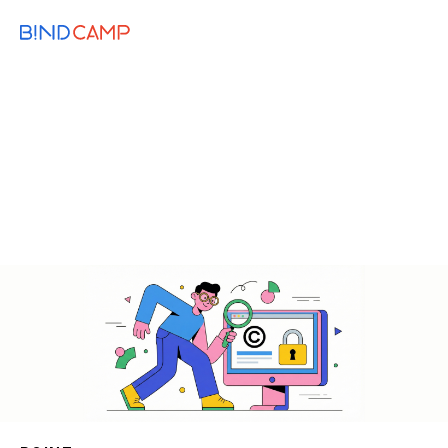
メニュー
BiNDupを始める
2026.01.10
WEB KNOWLEDGE
ホームページの著作権はどこまで？概要か
ら注意点・罰則について解説
コピーライト
ホームページ制作
著作権