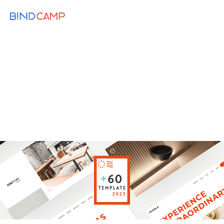
メニュー
BiNDupを始める
2023.09.13
DESIGN
【BiNDup最新テンプレート】心地よく動い
てクリックを促す。アレンジ術もご紹介
テンプレート
SmoothBooking
アニメーション
レスポンシブWeb
予約サービス
Dress