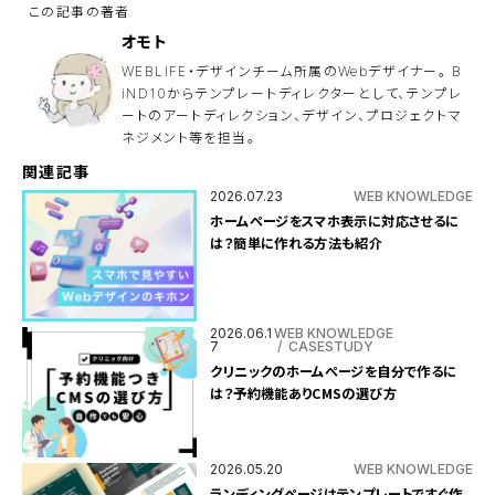
の
ま
ま
オモト
に
し
WEBLIFE・デザインチーム所属のWebデザイナー。 B
て
iND10からテンプレートディレクターとして、テンプレ
く
ートのアートディレクション、デザイン、プロジェクトマ
だ
さ
ネジメント等を担当。
い
。
関連記事
2026.07.23
WEB KNOWLEDGE
ホームページをスマホ表示に対応させるに
は？簡単に作れる方法も紹介
2026.06.1
WEB KNOWLEDGE
7
CASESTUDY
クリニックのホームページを自分で作るに
は？予約機能ありCMSの選び方
2026.05.20
WEB KNOWLEDGE
ランディングページはテンプレートですぐ作