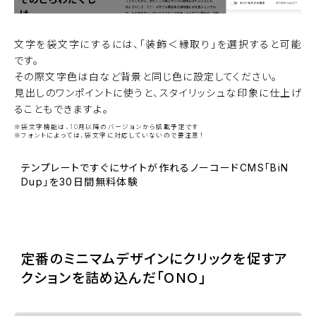
文字を袋文字にするには、「装飾＜縁取り」を選択すると可能
です。
その際文字色は白など背景と同じ色に設定してください。
見出しのワンポイントに使うと、スタイリッシュな印象に仕上げ
ることもできますよ。
※袋文字機能は、10月以降のバージョンから搭載予定です
※フォントによっては、袋文字に対応していないので要注意！
テンプレートですぐにサイトが作れるノーコードCMS「BiN
Dup」を30日間無料体験
BiNDupを始める
定番のミニマムデザインにクリックを促すア
クションを詰め込んだ「ONO」