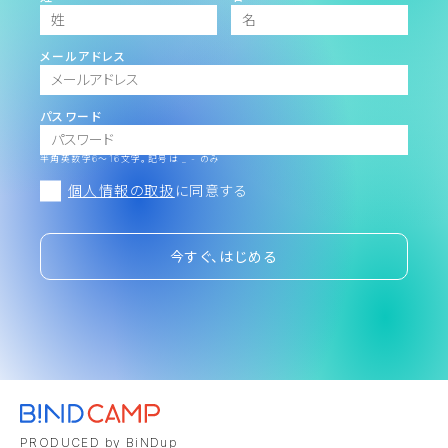
メールアドレス
パスワード
半角英数字6～16文字。記号は _ - のみ
個人情報の取扱
に同意する
今すぐ、はじめる
PRODUCED by BiNDup