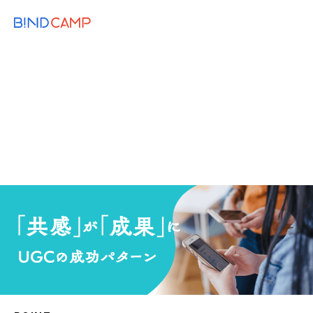
メニュー
BiNDupを始める
2022.11.08
MARKETING
必見！クチコミで購買を促す共感マーケテ
ィング、UGCの成功事例
クチコミ
顧客育成
UGC
コンテンツマーケティング
SNS