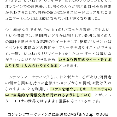
SNSでの「いいね」や「リツイート」などのリアクションといった
オンラインでの意思表示と、多くの人々が抱える自己承認欲求
が合わさることで、共感の輪が広がるスピードはリアルなコミ
ュニケーションとは比較にならないほど速くなりました。
少し極端な例ですが、Twitterの「バズったら宣伝してもよい」
という慣習では、意図的かどうかは別として、最初は多くの人
の興味を惹きそうな話題のツイートをして、反応が大きければ
イベントや書籍などの告知をしてリーチを増やすことができま
す。一度、「いいね」や「リツイート」をしたユーザーとは薄いな
がらもつながりができるため、
いきなり告知のツイートをする
よりも受け入れられやすくなる
といえます。
コンテンツマーケティングも、これと似たところがあり、消費者
の側から興味を持った企業やショップからの情報は受け入れ
られやすいことを利用して
ファンを増やし、そのコミュニティの
中で自発的な情報交換が行われるようにしていく
ことが、アフ
ターコロナの世界ではますます重要になってくるのです。
コンテンツマーケティングに最適なCMS「BiNDup」を30日