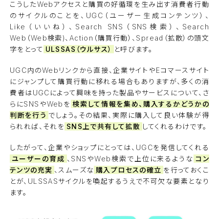
こうしたWebアクセスと購買の好循環を生み出す消費者行動
のサイクルのことを、UGC（ユーザー生成コンテンツ）、
Like（いいね）、Search SNS（SNS検索）、Search
Web（Web検索)、Action（購買行動）、Spread（拡散）の頭文
字をとって
ULSSAS（ウルサス）
と呼びます。
UGC内のWebリンクから直接、企業サイトやEコマースサイト
にジャンプして購買行動に移れる場合もありますが、多くの消
費者はUGCによって興味を持った製品やサービスについて、さ
らにSNSやWebを
検索して情報を集め、購入するかどうかの
判断を行う
でしょう。その結果、実際に購入して良い体験が得
られれば、それを
SNS上で共有して拡散
してくれるわけです。
したがって、企業やショップにとっては、UGCを発信してくれる
ユーザーの育成
、SNSやWeb検索で上位に来るような
コン
テンツの充実
、スムーズな
購入プロセスの確立
を行っておくこ
とが、ULSSASサイクルを喚起するうえで不可欠な要素となり
ます。