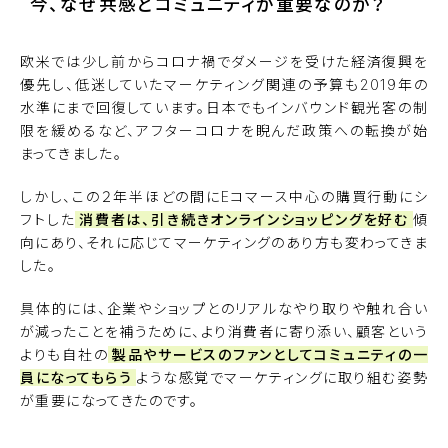
今、なぜ共感とコミュニティが重要なのか？
欧米では少し前からコロナ禍でダメージを受けた経済復興を
優先し、低迷していたマーケティング関連の予算も2019年の
水準にまで回復しています。日本でもインバウンド観光客の制
限を緩めるなど、アフターコロナを睨んだ政策への転換が始
まってきました。
しかし、この２年半ほどの間にEコマース中心の購買行動にシ
フトした
消費者は、引き続きオンラインショッピングを好む
傾
向にあり、それに応じてマーケティングのあり方も変わってきま
した。
具体的には、企業やショップとのリアルなやり取りや触れ合い
が減ったことを補うために、より消費者に寄り添い、顧客という
よりも自社の
製品やサービスのファンとしてコミュニティの一
員になってもらう
ような感覚でマーケティングに取り組む姿勢
が重要になってきたのです。