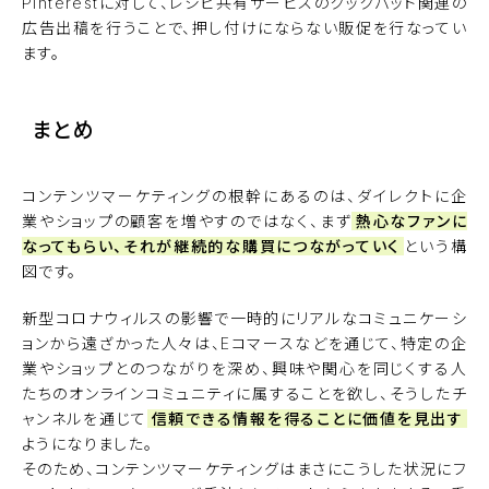
Pinterestに対して、レシピ共有サービスのクックパッド関連の
広告出稿を行うことで、押し付けにならない販促を行なってい
ます。
まとめ
コンテンツマーケティングの根幹にあるのは、ダイレクトに企
業やショップの顧客を増やすのではなく、まず
熱心なファンに
なってもらい、それが継続的な購買につながっていく
という構
図です。
新型コロナウィルスの影響で一時的にリアルなコミュニケーシ
ョンから遠ざかった人々は、Eコマースなどを通じて、特定の企
業やショップとのつながりを深め、興味や関心を同じくする人
たちのオンラインコミュニティに属することを欲し、そうしたチ
ャンネルを通じて
信頼できる情報を得ることに価値を見出す
ようになりました。
そのため、コンテンツマーケティングはまさにこうした状況にフ