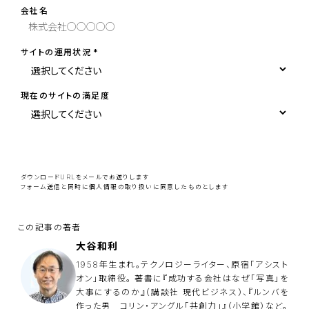
会社名
サイトの運用状況
現在のサイトの満足度
こ
の
フ
ィ
ー
ダウンロードURLをメールでお送りします
ル
フォーム送信と同時に
個人情報の取り扱い
に同意したものとします
ド
は
空
の
ま
ま
大谷和利
に
し
1958年生まれ。テクノロジーライター、原宿「アシスト
て
オン」取締役。 著書に『成功する会社はなぜ「写真」を
く
大事にするのか』（講談社 現代ビジネス）、『ルンバを
だ
さ
作った男 コリン・アングル「共創力」』（小学館）など。