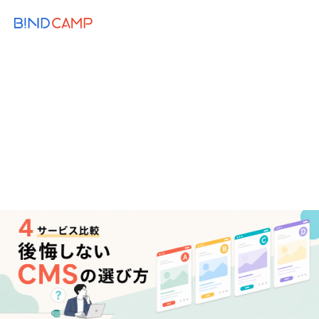
メニュー
BiNDupを始める
2026.07.28
MARKETING
WEB KNOWLEDGE
【2026年版】CMS比較｜WordPress・
BiNDup・Wix・STUDIO、自社に合うのは
どれ？
コンテンツマーケティング
CMS
SEO
Web制作のコツ
BiNDup