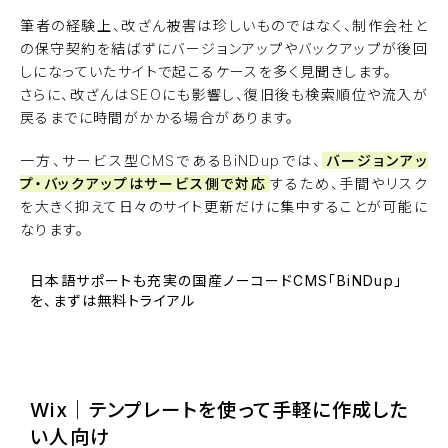
筆者の経験上、改ざん被害は珍しいものではなく、制作会社と
の保守契約を結ばずにバージョンアップやバックアップが後回
しになっていたサイトで起こるケースを多く見聞きします。
さらに、改ざんはSEOにも影響し、復旧後も検索順位や流入が
戻るまでに時間がかかる場合があります。
一方、サービス型CMSであるBiNDupでは、
バージョンアッ
プ・バックアップはサービス側で対応
するため、手間やリスク
を大きく抑えて日々のサイト更新だけに集中することが可能に
なります。
日本語サポートも充実の国産ノーコードCMS「BiNDup」
を、まずは無料トライアル
BiNDupを始める
Wix｜テンプレートを使って手軽に作成した
い人向け