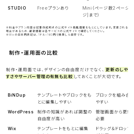
STUDIO
Freeプランあり
Mini（ページ数2ページ[
ジ]まで）
※料金やプラン内容は記事作成時点の公式サイト掲載情報をもとにしています。変更される
場合があるため、最新情報は各サービスの公式サイトで確認してください。
※Wixの日本円表記は、1ドル=160円で換算した目安です。
制作・運用面の比較
制作・運用面では、デザインの自由度だけでなく、
更新のしや
すさやサーバー管理の有無も比較
しておくことが大切です。
BiNDup
テンプレートやブロックをも
ブロックを組み合
とに編集しやすい
やすい
WordPress
制作の知識があれば調整の
管理画面から更新
自由度が高い
必要
Wix
テンプレートをもとに編集
ドラッグ＆ドロップ