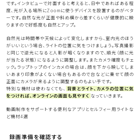
です。インタビューで対面すると考えると、日中であればある程
度、光が入る場所にZoomに使うデバイスを設置するのがベタ
ーです。自然な光が正面や斜め横から差すくらいが健康的に映
りますので好感度も自然とアップ。
自然光は時間帯や天候によって変化しますから、室内光のほう
がいいという場合、ライトの位置に気をつけましょう。写真撮影
と同じで逆光になると人影が暗くなりますので、順光（顔に光
が当たる状態）になるように調整します。またカメラ確度もチェ
ック。ラップトップのインカメの場合は、顔を下から映してしま
いあまり印象がよくない場合もあるので台などに乗せて顔の
正面にカメラが来るように調整するのもよい手です。
特別な機材は使わなくても、
背景とライト、カメラの位置に気
をつければ、オンラインの画面も見やすく
なっていきます。
動画制作をサポートする便利なアプリとセルフィー用ライトな
ど機材4選
録画準備を確認する