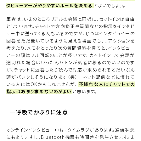
タビューアーがやりやすいルールを決める
とよいでしょう。
筆者は、いまのところリアルの会議と同様に、カットインは自由
としています。チャットで方向修正や質問などの指示をインタビ
ュー中に送ってくる人もいるのですが、じつはインタビュイーの
回答をただ聞いているように見える場面でも、リアクションを
考えたり、メモをとったり次の質問資料を見てと、インタビュー
アーの頭はフル回転のことが多いです。カットインして会話が
途切れた場合はいったんバトンが話者に移るのでいいのです
が、チャットに返答したり読んで対応が求められるとだいぶん
頭がパンクしそうになります（笑） ネット配信などに慣れて
いる人にはOKかもしれませんが、
不慣れな人にチャットでの
指示はあまり求めないのがよい
と思います。
一呼吸でかぶりに注意
オンラインインタビュー中は、タイムラグがあります。通信状況
にもよりますし、Bluetooth機器も時間差を発生させます。ま