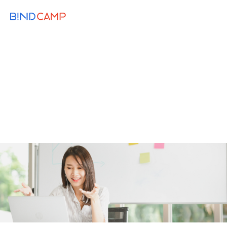
メニュー
BiNDupを始める
2020.10.08
CONTENTS
Zoomを使いリモートでオンラインインタ
ビューを成功させるコツ
取材
コンテンツマーケティング
インタビュー
zoom
ウィズコロナ
リモートワーク