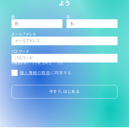
よう
姓
名
メールアドレス
パスワード
半角英数字6～16文字。記号は _ - のみ
個人情報の取扱
に同意する
今すぐ、はじめる