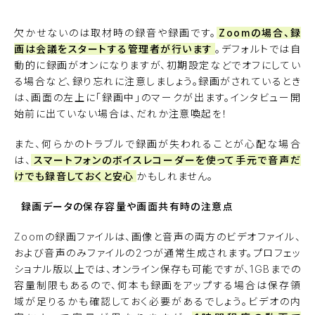
欠かせないのは取材時の録音や録画です。
Zoomの場合、録
画は会議をスタートする管理者が行います
。デフォルトでは自
動的に録画がオンになりますが、初期設定などでオフにしてい
る場合など、録り忘れに注意しましょう。録画がされているとき
は、画面の左上に「録画中」のマークが出ます。インタビュー開
始前に出ていない場合は、だれか注意喚起を！
また、何らかのトラブルで録画が失われることが心配な場合
は、
スマートフォンのボイスレコーダーを使って手元で音声だ
けでも録音しておくと安心
かもしれません。
録画データの保存容量や画面共有時の注意点
Zoomの録画ファイルは、画像と音声の両方のビデオファイル、
および音声のみファイルの2つが通常生成されます。プロフェッ
ショナル版以上では、オンライン保存も可能ですが、1GBまでの
容量制限もあるので、何本も録画をアップする場合は保存領
域が足りるかも確認しておく必要があるでしょう。ビデオの内