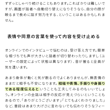
ずずっとしゃべり続けることもあります。こればかりは難しいで
すが、画面が話者へ自動切り替えになりそうなら、自分の顔が
映るまで長めに話す努力をする、ということはあるかもしれま
せん。
表情や同意の言葉を使って内容を受け止める
オンラインでのインタビューで悩むのは、受け答え方です。簡単
な相づちでも声が大きいと話者が切り替わったりしますし（ユ
ーザーの設定によって状態は異なります）、音が被ると全員が
気を遣います。
あまり身体が動くと気が散るのでよくありませんが、無表情の
ままだと相手も不安になります。
相槌や表情、手振りや身振り
である程度伝えると
いうことも工夫してみるのもいいでしょ
う。オンラインの会話は相手の反応が見えづらいということも
あるので、「ありがとうございます」「とてもよくわかりました」
など、普段はあまり大げさに言わないでも伝わりそうなフィー