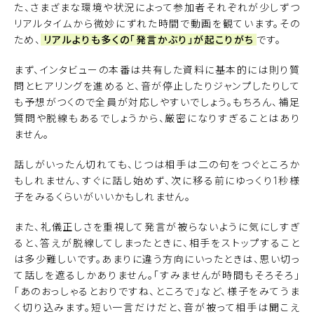
た、さまざまな環境や状況によって参加者それぞれが少しずつ
リアルタイムから微妙にずれた時間で動画を観ています。その
ため、
リアルよりも多くの「発言かぶり」が起こりがち
です。
まず、インタビューの本番は共有した資料に基本的には則り質
問とヒアリングを進めると、音が停止したりジャンプしたりして
も予想がつくので全員が対応しやすいでしょう。もちろん、補足
質問や脱線もあるでしょうから、厳密になりすぎることはあり
ません。
話しがいったん切れても、じつは相手は二の句をつぐところか
もしれません、すぐに話し始めず、次に移る前にゆっくり1秒様
子をみるくらいがいいかもしれません。
また、礼儀正しさを重視して発言が被らないように気にしすぎ
ると、答えが脱線してしまったときに、相手をストップすること
は多少難しいです。あまりに違う方向にいったときは、思い切っ
て話しを遮るしかありません。「すみませんが時間もそろそろ」
「あのおっしゃるとおりですね、ところで」など、様子をみてうま
く切り込みます。短い一言だけだと、音が被って相手は聞こえ