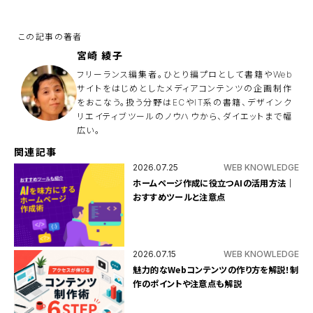
ド
は
空
の
ま
ま
宮崎 綾子
に
し
フリーランス編集者。ひとり編プロとして書籍やWeb
て
サイトをはじめとしたメディアコンテンツの企画制作
く
をおこなう。扱う分野はECやIT系の書籍、デザインク
だ
さ
リエイティブツールのノウハウから、ダイエットまで幅
い
広い。
。
関連記事
2026.07.25
WEB KNOWLEDGE
ホームページ作成に役立つAIの活用方法｜
おすすめツールと注意点
2026.07.15
WEB KNOWLEDGE
魅力的なWebコンテンツの作り方を解説！制
作のポイントや注意点も解説