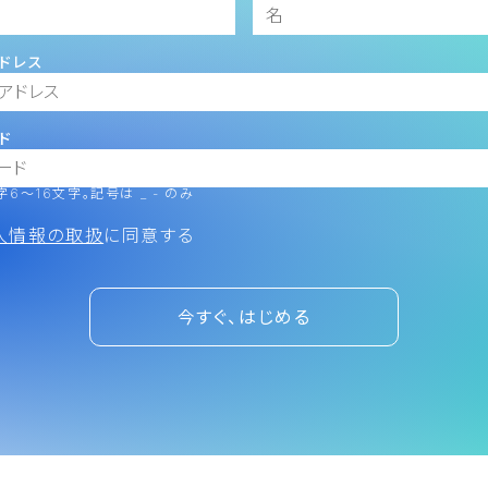
ドレス
ド
6～16文字。記号は _ - のみ
人情報の取扱
に同意する
今すぐ、はじめる