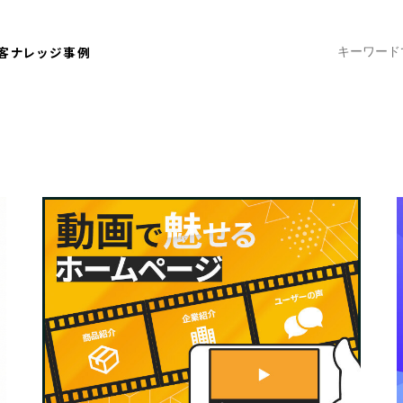
客ナレッジ
事例